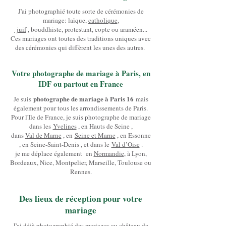
J'ai photographié toute sorte de cérémonies de
mariage: laïque,
catholique
,
juif
, bouddhiste, protestant, copte ou araméen...
Ces mariages ont toutes des traditions uniques avec
des cérémonies qui diffèrent les unes des autres.
Votre photographe de mariage à Paris, en
IDF ou partout en France
photographe de mariage à Paris 16
Je suis
mais
également pour tous les arrondissements de Paris.
Pour l'Ile de France, je suis photographe de mariage
dans les
Yvelines
, en Hauts de Seine ,
dans
Val de Marne
, en
Seine et Marne
, en Essonne
, en Seine-Saint-Denis , et dans le
Val d’Oise
.
je me déplace également en
Normandie
, à Lyon,
Bordeaux, Nice, Montpelier, Marseille, Toulouse ou
Rennes.
Des lieux de réception pour votre
mariage
J'ai déjà photographié des mariages au château de