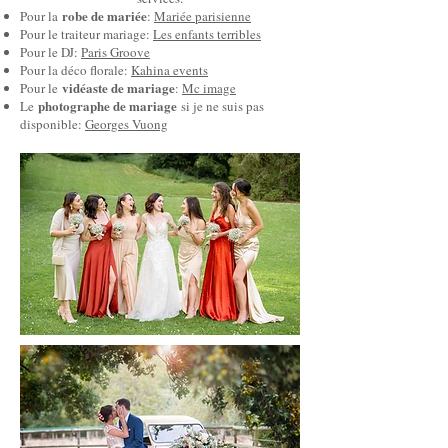
robe de mariée
Pour la
:
Mariée parisienne
Pour le traiteur mariage:
Les enfants terribles
Pour le DJ:
Paris Groove
Pour la déco florale:
Kahina events
vidéaste de mariage
Pour le
:
Mc image
photographe de mariage
Le
si je ne suis pas
disponible:
Georges Vuong